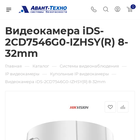
0
Видеокамера iDS-
2CD7546G0-IZHSY(R) 8-
32mm
—
—
—
Главная
Каталог
Системы видеонаблюдения
—
—
IP видеокамеры
Купольные IP видеокамеры
Видеокамера iDS-2CD7546G0-IZHSY(R) 8-32mm