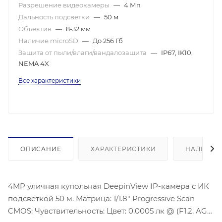
Разрешение видеокамеры
—
4 Мп
Дальность подсветки
—
50 м
Объектив
—
8-32 мм
Наличие microSD
—
До 256 Гб
Защита от пыли/влаги/вандалозащита
—
IP67, IK10,
NEMA 4X
Все характеристики
ОПИСАНИЕ
ХАРАКТЕРИСТИКИ
НАЛИЧИЕ
4MP уличная купольная DeepinView IP-камера с ИК
подсветкой 50 м. Матрица: 1/1.8″ Progressive Scan
CMOS; Чувствительность: Цвет: 0.0005 лк @ (F1.2, AGC