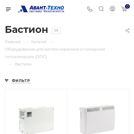
0
Бастион
59
—
—
Главная
Каталог
Оборудование для систем охранной и пожарной
сигнализации (ОПС)
—
Бастион
ФИЛЬТР