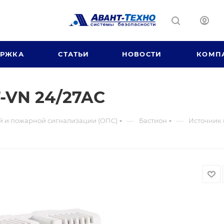
ЕРЖКА
СТАТЬИ
НОВОСТИ
КОМП
-VN 24/27AC
—
—
й и пожарной сигнализации (ОПС)
Бастион
Источник 