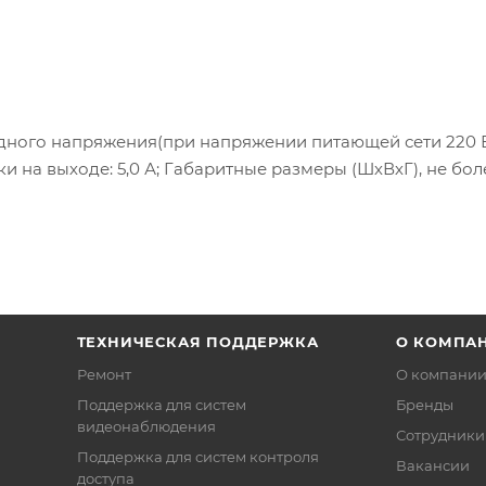
ного напряжения(при напряжении питающей сети 220 В 
и на выходе: 5,0 А; Габаритные размеры (ШхВхГ), не бол
ТЕХНИЧЕСКАЯ ПОДДЕРЖКА
О КОМПА
Ремонт
О компани
Поддержка для систем
Бренды
видеонаблюдения
Сотрудники
Поддержка для систем контроля
Вакансии
доступа