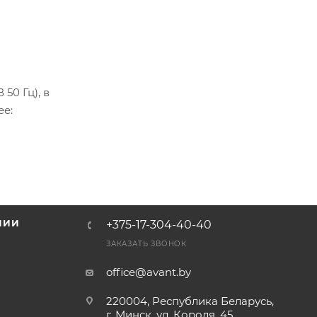
50 Гц), в
ее:
НИИ
+375-17-304-40-40
и
ЗАКАЗАТЬ ЗВОНОК
office@avant.by
220004, Республика Беларусь,
г. Минск, ул. Короля, 45