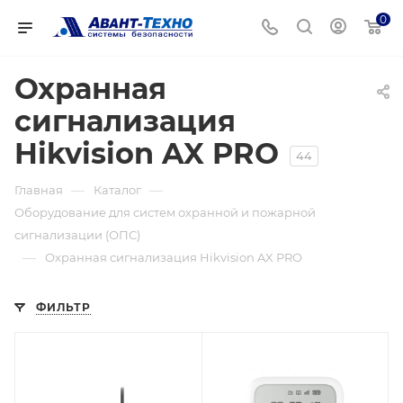
0
Охранная
сигнализация
Hikvision AX PRO
44
—
—
Главная
Каталог
Оборудование для систем охранной и пожарной
сигнализации (ОПС)
—
Охранная сигнализация Hikvision AX PRO
ФИЛЬТР