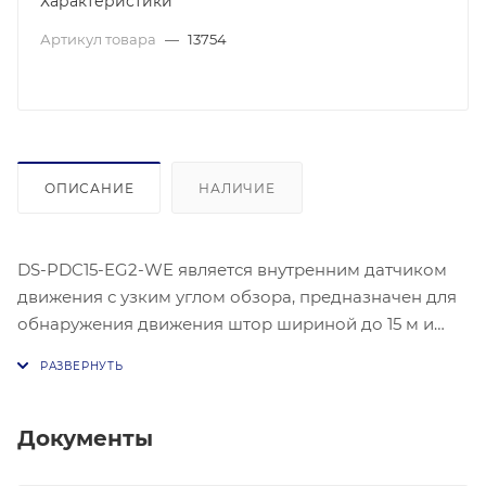
Характеристики
Артикул товара
—
13754
ОПИСАНИЕ
НАЛИЧИЕ
DS-PDC15-EG2-WE является внутренним датчиком
движения с узким углом обзора, предназначен для
обнаружения движения штор шириной до 15 м и
длиной до 3.6 м. Рабочая температура: От -10 до +55
°C. Кронштейн для установки на стену или потолок
(опционально)
Документы