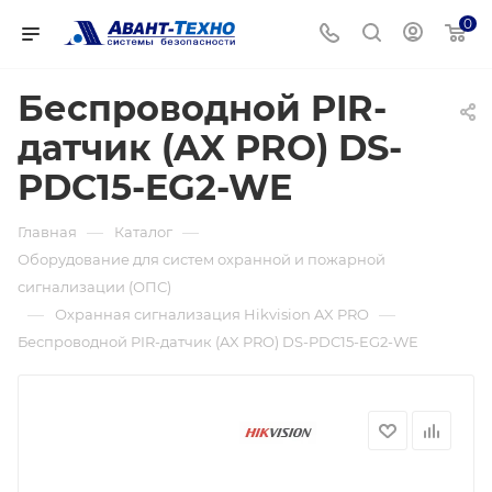
0
Беспроводной PIR-
датчик (AX PRO) DS-
PDC15-EG2-WE
—
—
Главная
Каталог
Оборудование для систем охранной и пожарной
сигнализации (ОПС)
—
—
Охранная сигнализация Hikvision AX PRO
Беспроводной PIR-датчик (AX PRO) DS-PDC15-EG2-WE