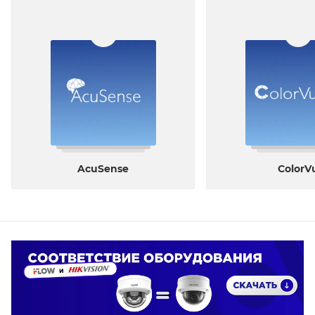
AcuSense
ColorV