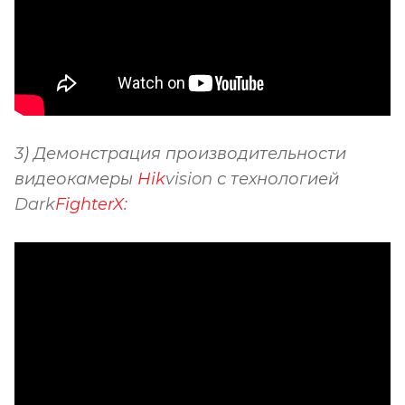
3) Демонстрация производительности
видеокамеры
Hik
vision
с технологией
Dark
FighterX
: