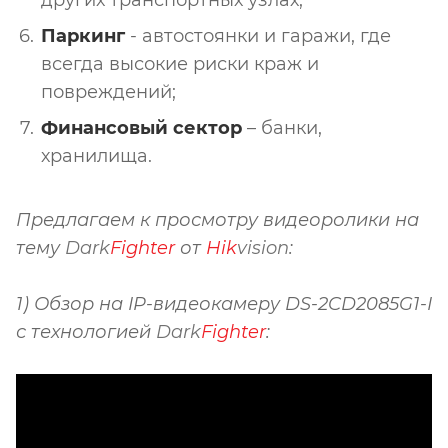
Паркинг
- автостоянки и гаражи, где
всегда высокие риски краж и
повреждений;
Финансовый сектор
– банки,
хранилища.
Предлагаем к просмотру видеоролики на
тему
Dark
Fighter
от
Hik
vision
:
1) Обзор на IP-видеокамеру DS-2CD2085G1-I
с технологией
Dark
Fighter
: