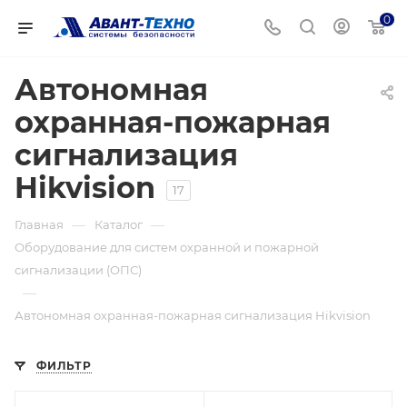
0
Автономная
охранная-пожарная
сигнализация
Hikvision
17
—
—
Главная
Каталог
Оборудование для систем охранной и пожарной
сигнализации (ОПС)
—
Автономная охранная-пожарная сигнализация Hikvision
ФИЛЬТР