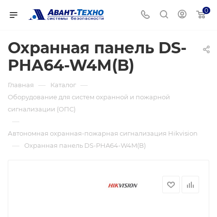
0
Охранная панель DS-
PHA64-W4M(B)
—
—
Главная
Каталог
Оборудование для систем охранной и пожарной
сигнализации (ОПС)
—
Автономная охранная-пожарная сигнализация Hikvision
—
Охранная панель DS-PHA64-W4M(B)