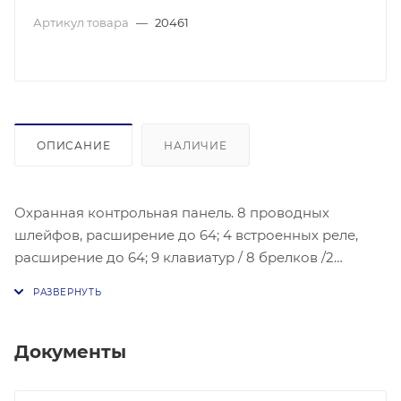
Артикул товара
—
20461
ОПИСАНИЕ
НАЛИЧИЕ
Охранная контрольная панель. 8 проводных
шлейфов, расширение до 64; 4 встроенных реле,
расширение до 64; 9 клавиатур / 8 брелков /2
беспроводного сирена/ Проводной IP+WiFi;
Интерфейсы для подключения модуля PSTN, GPRS и
3/4G; Место для установки АКБ; 4 канала для
видеоверификации (IP камеры); Поддержка
Документы
подключения беспроводных датчиков через
расширители DS-PM-RSWR (868 МГц); 110V/220V.