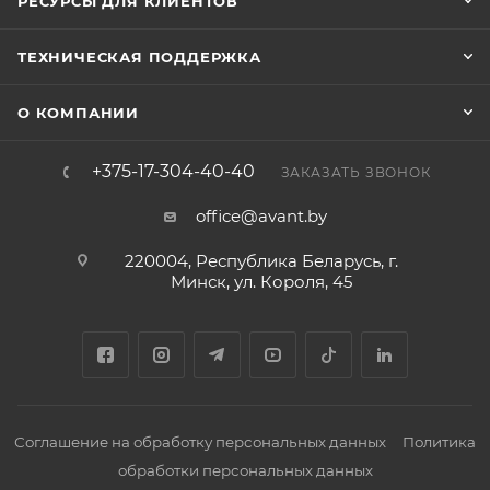
РЕСУРСЫ ДЛЯ КЛИЕНТОВ
релейных выхода (макс. 30 В DC/125 В AC, 1 А),
разъемы RS-485 и RS-232. Реализованы функции
ТЕХНИЧЕСКАЯ ПОДДЕРЖКА
интеллектуального слежения "Радар+PTZ",
настройка зон (предупредительная, раннего
О КОМПАНИИ
предупреждения, отключенная) и режимов
сопровождения (по времени, дистанции,
+375-17-304-40-40
ЗАКАЗАТЬ ЗВОНОК
многозадачный). Питание: DC 36 В ±25% (0.67 А) или
AC 24 В ±25% (1 А) с максимальной мощностью 24 Вт.
office@avant.by
Корпус из материалов PC (крышка) и ADC12 (основа)
220004, Республика Беларусь, г.
имеет размеры 228×206×61 мм и вес约1.8 кг. Рабочие
Минск, ул. Короля, 45
условия: температура -40°C до +65°C, влажность до
95% без конденсации.
Соглашение на обработку персональных данных
Политика
обработки персональных данных