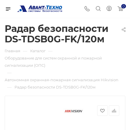
0
Радар безопасности
DS-TDSB0G-FK/120м
—
—
Главная
Каталог
Оборудование для систем охранной и пожарной
сигнализации (ОПС)
—
Автономная охранная-пожарная сигнализация Hikvision
—
Радар безопасности DS-TDSB0G-FK/120м