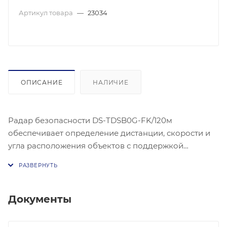
Артикул товара
—
23034
ОПИСАНИЕ
НАЛИЧИЕ
Радар безопасности DS-TDSB0G-FK/120м
обеспечивает определение дистанции, скорости и
угла расположения объектов с поддержкой
локации целей и отслеживания траекторий.
Устройство осуществляет многозахватное
сопровождение целей и многомерную интеграцию
с видеосистемами, предлагает настройку сценарных
Документы
режимов и чувствительности, выполняет локальный
видеоанализ для фильтрации ложных тревог