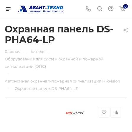
0
Охранная панель DS-
PHA64-LP
—
—
Главная
Каталог
Оборудование для систем охранной и пожарной
сигнализации (ОПС)
—
Автономная охранная-пожарная сигнализация Hikvision
—
Охранная панель DS-PHA64-LP