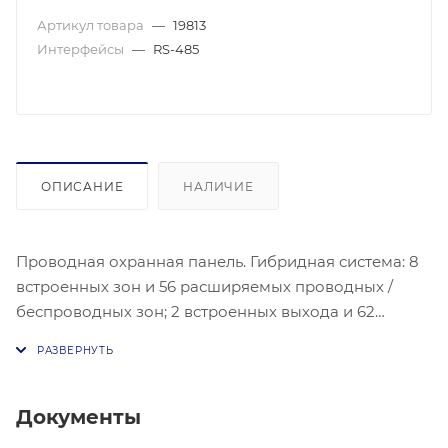
Артикул товара
—
19813
Интерфейсы
—
RS-485
ОПИСАНИЕ
НАЛИЧИЕ
Проводная охранная панель. Гибридная система: 8
встроенных зон и 56 расширяемых проводных /
беспроводных зон; 2 встроенных выхода и 62
расширяемых проводных / беспроводных выхода.
Двухсторонняя передача тревожных событий и
других сигналов через LAN, PSTN, Wi-Fi, GPRS или
3G / 4G с использованием основного и резервного
Документы
каналов с настраиваемым приоритетом. 4 канала,