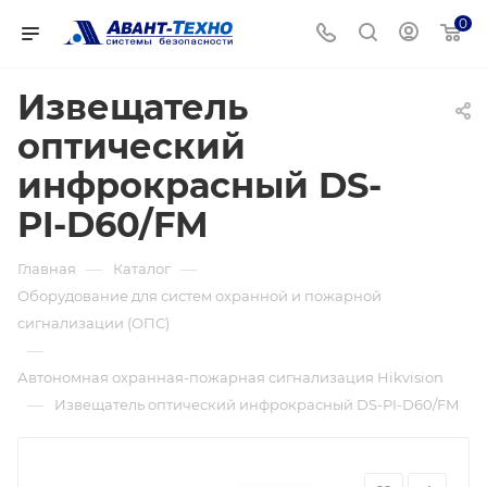
0
Извещатель
оптический
инфрокрасный DS-
PI-D60/FM
—
—
Главная
Каталог
Оборудование для систем охранной и пожарной
сигнализации (ОПС)
—
Автономная охранная-пожарная сигнализация Hikvision
—
Извещатель оптический инфрокрасный DS-PI-D60/FM