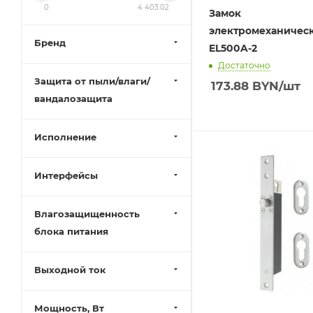
0
4 403.02
Замок
электромеханическ
Бренд
EL500A-2
Достаточно
Защита от пыли/влаги/
173.88
BYN
/шт
вандалозащита
Исполнение
Интерфейсы
Влагозащищенность
блока питания
Выходной ток
Мощность, Вт