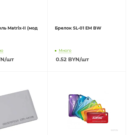
ль Matrix-II (мод
Брелок SL-01 EM BW
но
Много
YN
/шт
0.52
BYN
/шт