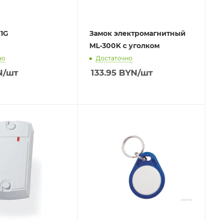
1G
Замок электромагнитный
ML-300K с уголком
но
Достаточно
N
/шт
133.95
BYN
/шт