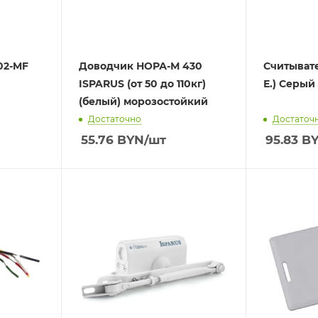
02-MF
Доводчик НОРА-М 430
Считывате
ISPARUS (от 50 до 110кг)
Е.) Серый
(белый) морозостойкий
Достаточно
Достаточ
55.76
BYN
/шт
95.83
B