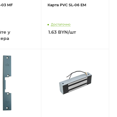
-03 MF
Карта PVC SL-06 EM
Достаточно
те у
1.63
BYN
/шт
ера