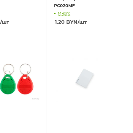
PC020MF
Много
/шт
1.20
BYN
/шт