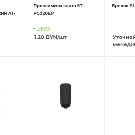
Проксимити карта ST-
Брелок SL
ий AT-
PC020EM
Много
1.20
BYN
/шт
Уточняй
менедж