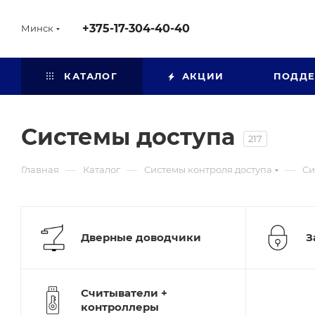
+375-17-304-40-40
Минск
КАТАЛОГ
АКЦИИ
ПОДД
Системы доступа
217
—
—
—
Главная
Каталог
Системы контроля доступа
Си
Дверные доводчики
З
Считыватели +
контроллеры