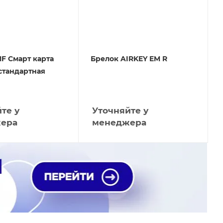
F Смарт карта
Брелок AIRKEY EM R
 стандартная
те у
Уточняйте у
ера
менеджера