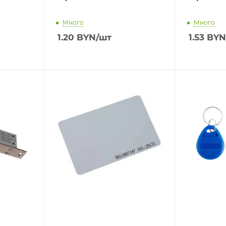
Много
Много
1.20
BYN
/шт
1.53
BYN