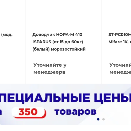
 (мод.
Доводчик НОРА-М 410
ST-PC010M
ISPARUS (от 15 до 60кг)
Mifare 1K,
(белый) морозостойкий
Уточняйте у
Уточняй
менеджера
менедж