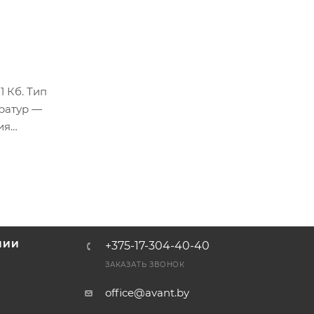
1 Кб. Тип
ератур —
ия
НИИ
+375-17-304-40-40
и
ЗАКАЗАТЬ ЗВОНОК
office@avant.by