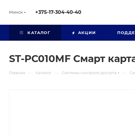
+375-17-304-40-40
Минск
КАТАЛОГ
АКЦИИ
ПОДД
ST-PC010MF Смарт карта
—
—
—
Главная
Каталог
Системы контроля доступа
Си