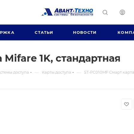
ЕРЖКА
СТАТЬИ
НОВОСТИ
КОМП
 Mifare 1K, стандартная
—
—
стемы доступа
Карты доступа
ST-PC010MF Смарт карта 