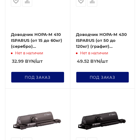
Доводчик НОРА-М 410
Доводчик НОРА-М 430
ISPARUS (от 15 до 60кг)
ISPARUS (от 50 до
(серебро)
120кг) (графит)
морозостойкий
морозостойкий
Нет в наличии
Нет в наличии
32.99
BYN
/шт
49.52
BYN
/шт
ПОД ЗАКАЗ
ПОД ЗАКАЗ