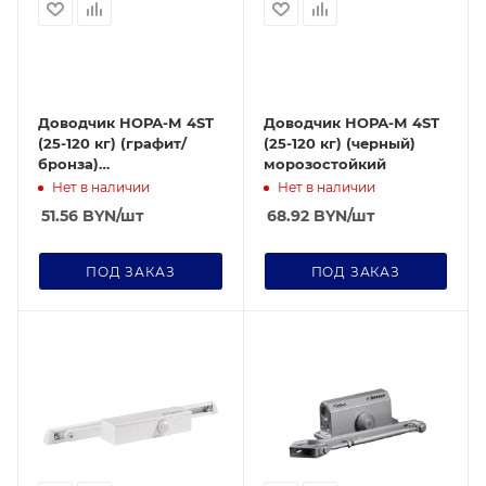
Доводчик НОРА-М 4ST
Доводчик НОРА-М 4ST
(25-120 кг) (графит/
(25-120 кг) (черный)
бронза)
морозостойкий
морозостойкий
Нет в наличии
Нет в наличии
51.56
BYN
/шт
68.92
BYN
/шт
ПОД ЗАКАЗ
ПОД ЗАКАЗ