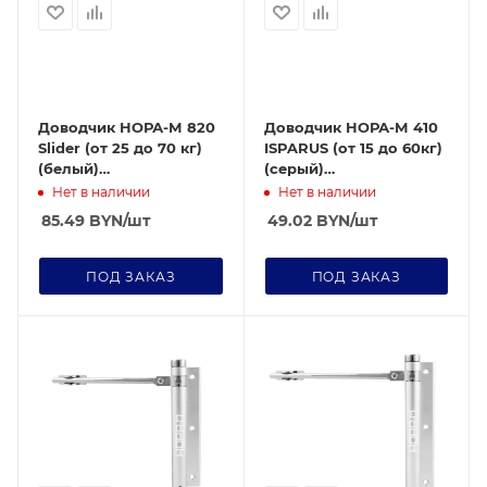
Доводчик НОРА-М 820
Доводчик НОРА-М 410
Slider (от 25 до 70 кг)
ISPARUS (от 15 до 60кг)
(белый)
(серый)
морозостойкий со
морозостойкий
Нет в наличии
Нет в наличии
скользящей тягой
85.49
BYN
/шт
49.02
BYN
/шт
ПОД ЗАКАЗ
ПОД ЗАКАЗ