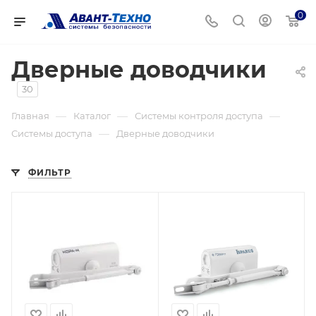
0
Дверные доводчики
30
—
—
—
Главная
Каталог
Системы контроля доступа
—
Системы доступа
Дверные доводчики
ФИЛЬТР