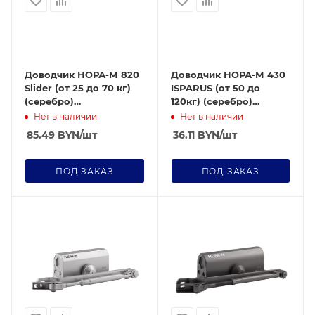
Доводчик НОРА-М 820
Доводчик НОРА-М 430
Slider (от 25 до 70 кг)
ISPARUS (от 50 до
(серебро)
120кг) (серебро)
морозостойкий со
морозостойкий
Нет в наличии
Нет в наличии
скользящей тягой
85.49
BYN
/шт
36.11
BYN
/шт
ПОД ЗАКАЗ
ПОД ЗАКАЗ