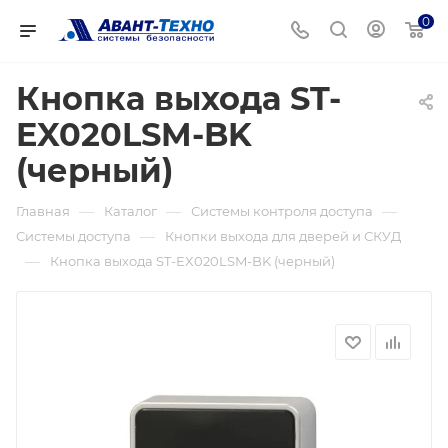
0
Кнопка выхода ST-
EX020LSM-BK
(черный)
—
—
—
Главная
Каталог
Системы контроля доступа
—
Системы доступа
Кнопки выхода для дверей и СКУД
—
Кнопка выхода ST-EX020LSM-BK (черный)