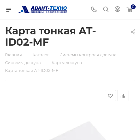
0
Карта тонкая AT-
ID02-MF
—
—
—
Главная
Каталог
Системы контроля доступа
—
—
Системы доступа
Карты доступа
Карта тонкая AT-ID02-MF