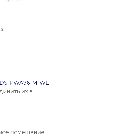
DS-PWA96-M-WE
динить их в
емое помещение