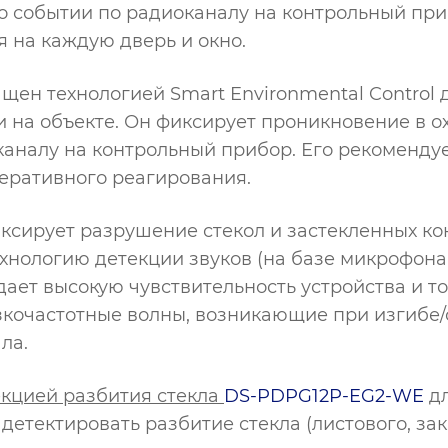
о событии по радиоканалу на контрольный при
 на каждую дверь и окно.
щен технологией Smart Environmental Control 
 на объекте. Он фиксирует проникновение в о
каналу на контрольный прибор. Его рекоменду
еративного реагирования.
ксирует разрушение стекол и застекленных ко
хнологию детекции звуков (на базе микрофона
дает высокую чувствительность устройства и т
зкочастотные волны, возникающие при изгибе
ла.
кцией разбития стекла
DS-PDPG12P-EG2-WE
дл
етектировать разбитие стекла (листового, зак