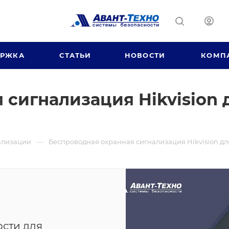
ЕРЖКА
СТАТЬИ
НОВОСТИ
КОМП
 сигнализация Hikvision
—
ализации
Беспроводная охранная сигнализация Hikvision д
ости для