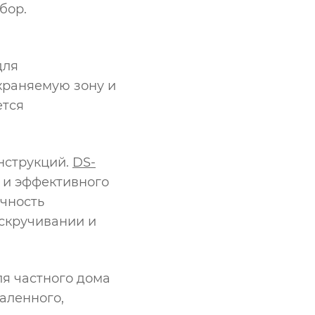
бор.
для
храняемую зону и
ется
нструкций.
DS-
 и эффективного
очность
/скручивании и
я частного дома
аленного,