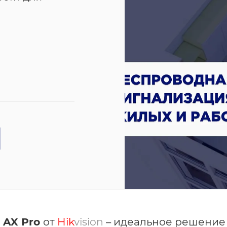
я
AX Pro
от
Hik
vision
– идеальное решение