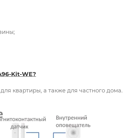
зины;
A96-Kit-WE?
я квартиры, а также для частного дома.