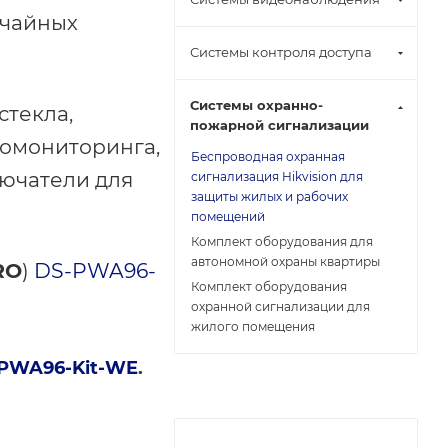
чайных
Системы контроля доступа
Системы охранно-
стекла,
пожарной сигнализации
еомониторинга,
Беспроводная охранная
лючатели для
сигнализация Hikvision для
защиты жилых и рабочих
помещений
Комплект оборудования для
автономной охраны квартиры
RO
)
DS-PWA96-
Комплект оборудования
охранной сигнализации для
жилого помещения
PWA96-Kit-WE
.