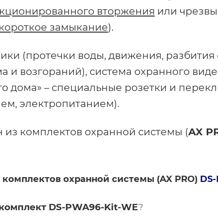
нкционированного вторжения
или чрезвы
 короткое замыкание
).
ики (протечки воды, движения, разбития 
ма и возгораний), система охранного вид
ого дома» – специальные розетки и перек
ем, электропитанием).
 из комплектов охранной системы (
AX P
 комплектов охранной системы (
AX PRO
)
DS-
 комплект
DS-PWA96-Kit-WE
?