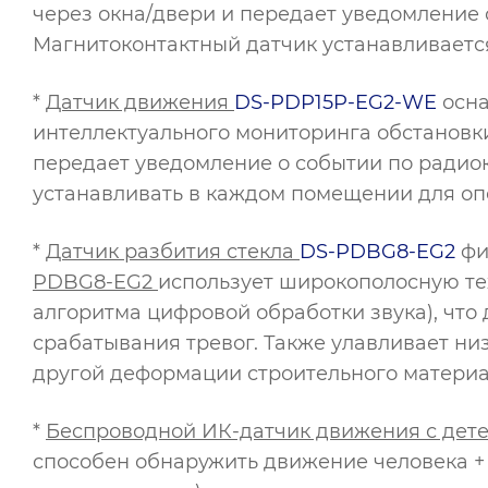
через окна/двери и передает уведомление 
Магнитоконтактный датчик устанавливается
*
Датчик движения
DS-PDP15P-EG2-WE
осна
интеллектуального мониторинга обстановки
передает уведомление о событии по радио
устанавливать в каждом помещении для оп
*
Датчик разбития стекла
DS-PDBG8-EG2
фи
PDBG8-EG2
использует широкополосную те
алгоритма цифровой обработки звука), что 
срабатывания тревог. Также улавливает ни
другой деформации строительного материа
*
Беспроводной ИК-датчик движения с дете
способен обнаружить движение человека + д