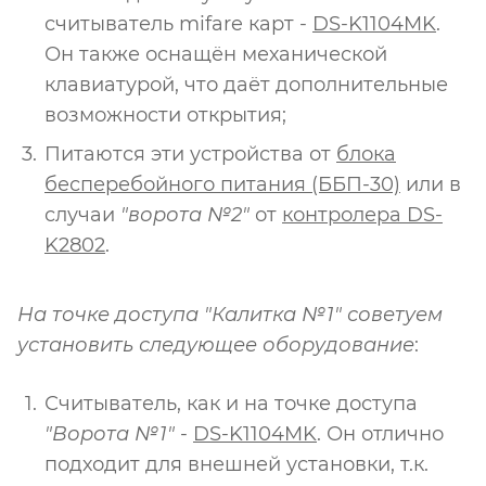
считыватель mifare карт -
DS-K1104MK
.
Он также оснащён механической
клавиатурой, что даёт дополнительные
возможности открытия;
Питаются эти устройства от
бло
к
а
бесперебойного питания (ББП-30)
или в
случаи
"ворота №2"
от
контролера DS-
K2802
.
На точке доступа "Калитка №1" советуем
установить следующее оборудование
:
Считыватель, как и на точке доступа
"Ворота №1"
-
DS-K1104MK
. Он отлично
подходит для внешней установки, т.к.