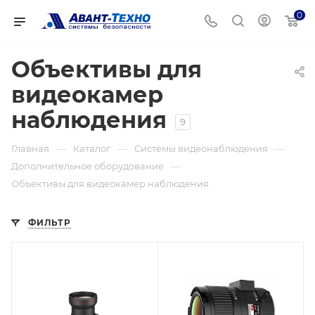
0
Объективы для
видеокамер
наблюдения
9
—
—
—
Главная
Каталог
Системы видеонаблюдения
—
Дополнительное оборудование
Объективы для видеокамер наблюдения
ФИЛЬТР