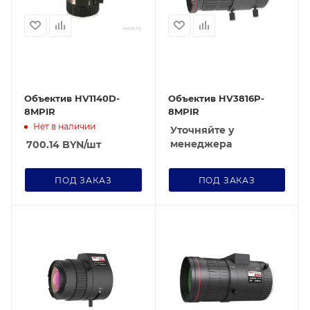
Объектив HV1140D-
Объектив HV3816P-
8MPIR
8MPIR
Нет в наличии
Уточняйте у
менеджера
700.14
BYN
/шт
ПОД ЗАКАЗ
ПОД ЗАКАЗ