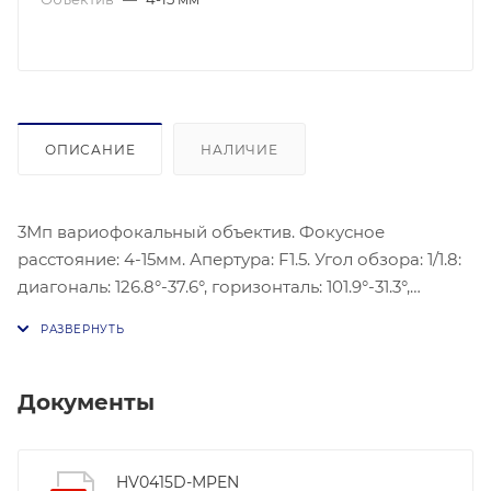
ОПИСАНИЕ
НАЛИЧИЕ
3Мп вариофокальный объектив. Фокусное
расстояние: 4-15мм. Апертура: F1.5. Угол обзора: 1/1.8:
диагональ: 126.8°-37.6°, горизонталь: 101.9°-31.3°,
вертикаль: 65°-20.9°. 1/2: диагональ: 116.5°-35.1°,
горизонталь: 99.2°-30.6°, вертикаль: 52.9°-17.2°.
Рабочие условия: -20~60℃.
Документы
HV0415D-MPEN