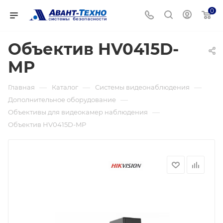
0
Объектив HV0415D-
MP
—
—
—
Главная
Каталог
Системы видеонаблюдения
—
Дополнительное оборудование
—
Объективы для видеокамер наблюдения
Объектив HV0415D-MP