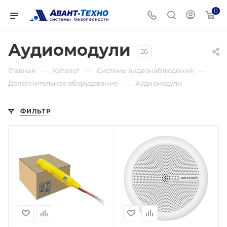
0
Аудиомодули
26
—
—
—
Главная
Каталог
Системы видеонаблюдения
—
Дополнительное оборудование
Аудиомодули
ФИЛЬТР