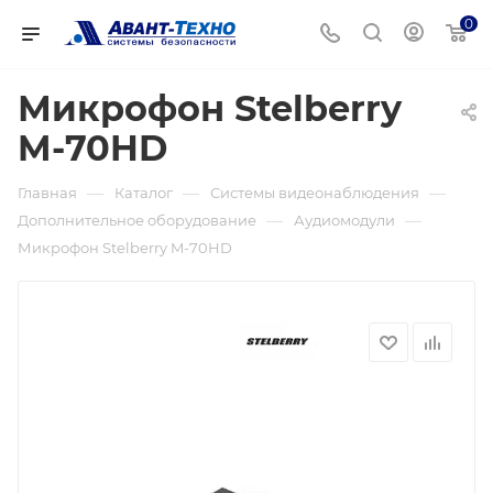
0
Микрофон Stelberry
M-70HD
—
—
—
Главная
Каталог
Системы видеонаблюдения
—
—
Дополнительное оборудование
Аудиомодули
Микрофон Stelberry M-70HD