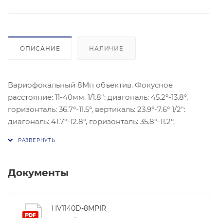
ОПИСАНИЕ
НАЛИЧИЕ
Вариофокальный 8Мп объектив. Фокусное
расстояние: 11-40мм. 1/1.8": диагональ: 45.2°-13.8°,
горизонталь: 36.7°-11.5°, вертикаль: 23.9°-7.6° 1/2":
диагональ: 41.7°-12.8°, горизонталь: 35.8°-11.2°,
вертикаль: 19.6°-6.3°. Вес 271.1гр, рабочая
температура: -10°C…50°C.
Документы
HV1140D-8MPIR