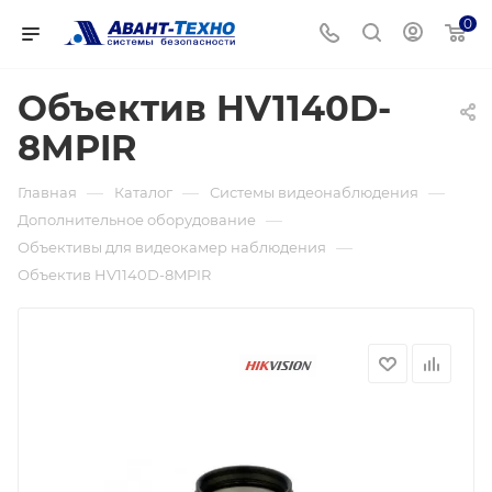
0
Объектив HV1140D-
8MPIR
—
—
—
Главная
Каталог
Системы видеонаблюдения
—
Дополнительное оборудование
—
Объективы для видеокамер наблюдения
Объектив HV1140D-8MPIR