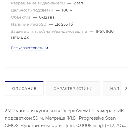
Разрешение видеокамеры
—
2 Мп
Дальность подсветки
—
100 м
Объектив
—
8-32 мм
Наличие microSD
—
До 256 Гб
Защита от пыли/влаги/вандалозащита
—
IP67, IK10,
NEMA 4X
Все характеристики
ОПИСАНИЕ
ХАРАКТЕРИСТИКИ
НАЛИЧИЕ
2MP уличная купольная DeepinView IP-камера с ИК
подсветкой 50 м. Матрица: 1/1.8″ Progressive Scan
CMOS; Чувствительность: Цвет: 0.0005 лк @ (F1.2, AGC