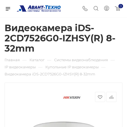
0
Видеокамера iDS-
2CD7526G0-IZHSY(R) 8-
32mm
—
—
—
Главная
Каталог
Системы видеонаблюдения
—
—
IP видеокамеры
Купольные IP видеокамеры
Видеокамера iDS-2CD7526G0-IZHSY(R) 8-32mm