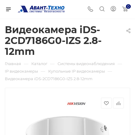
0
Видеокамера iDS-
2CD7186G0-IZS 2.8-
12mm
—
—
—
Главная
Каталог
Системы видеонаблюдения
—
—
IP видеокамеры
Купольные IP видеокамеры
Видеокамера iDS-2CD7186G0-IZS 2.8-12mm