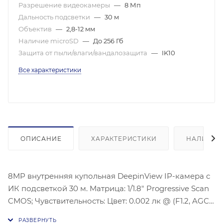
Разрешение видеокамеры
—
8 Мп
Дальность подсветки
—
30 м
Объектив
—
2,8-12 мм
Наличие microSD
—
До 256 Гб
Защита от пыли/влаги/вандалозащита
—
IK10
Все характеристики
ОПИСАНИЕ
ХАРАКТЕРИСТИКИ
НАЛИЧИЕ
8MP внутренняя купольная DeepinView IP-камера с
ИК подсветкой 30 м. Матрица: 1/1.8″ Progressive Scan
CMOS; Чувствительность: Цвет: 0.002 лк @ (F1.2, AGC
вкл); ч/б: 0.0002 лк @ (F1.2, AGC вкл); Тип объектива и