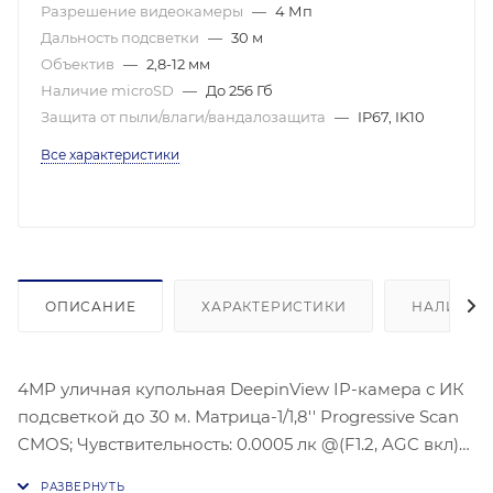
Разрешение видеокамеры
—
4 Мп
Дальность подсветки
—
30 м
Объектив
—
2,8-12 мм
Наличие microSD
—
До 256 Гб
Защита от пыли/влаги/вандалозащита
—
IP67, IK10
Все характеристики
ОПИСАНИЕ
ХАРАКТЕРИСТИКИ
НАЛИЧИЕ
4МР уличная купольная DeepinView IP-камера с ИК
подсветкой до 30 м. Матрица-1/1,8'' Progressive Scan
CMOS; Чувствительность: 0.0005 лк @(F1.2, AGC вкл)
Ч/б:0,0001лк@(F1.2, AGC вкл), Угол обзора объектива: