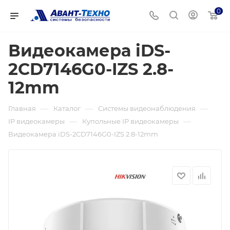
0
Видеокамера iDS-
2CD7146G0-IZS 2.8-
12mm
—
—
—
Главная
Каталог
Системы видеонаблюдения
—
—
IP видеокамеры
Купольные IP видеокамеры
Видеокамера iDS-2CD7146G0-IZS 2.8-12mm