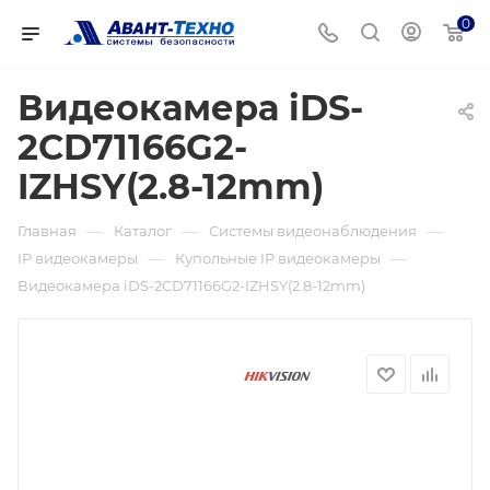
0
Видеокамера iDS-
2CD71166G2-
IZHSY(2.8-12mm)
—
—
—
Главная
Каталог
Системы видеонаблюдения
—
—
IP видеокамеры
Купольные IP видеокамеры
Видеокамера iDS-2CD71166G2-IZHSY(2.8-12mm)