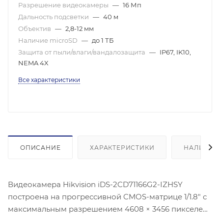
Разрешение видеокамеры
—
16 Мп
Дальность подсветки
—
40 м
Объектив
—
2,8-12 мм
Наличие microSD
—
до 1 ТБ
Защита от пыли/влаги/вандалозащита
—
IP67, IK10,
NEMA 4X
Все характеристики
ОПИСАНИЕ
ХАРАКТЕРИСТИКИ
НАЛИЧИЕ
Видеокамера Hikvision iDS-2CD71166G2-IZHSY
построена на прогрессивной CMOS-матрице 1/1.8" с
максимальным разрешением 4608 × 3456 пикселей.