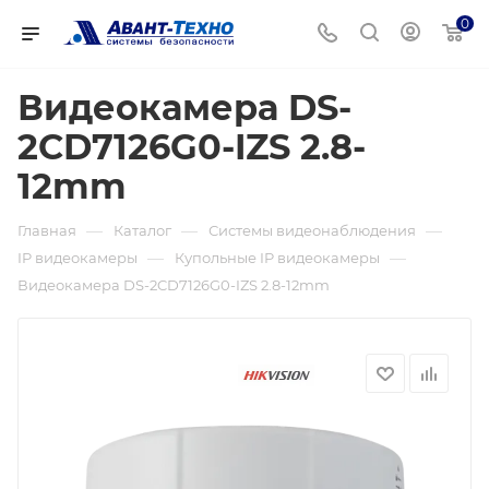
0
Видеокамера DS-
2CD7126G0-IZS 2.8-
12mm
—
—
—
Главная
Каталог
Системы видеонаблюдения
—
—
IP видеокамеры
Купольные IP видеокамеры
Видеокамера DS-2CD7126G0-IZS 2.8-12mm