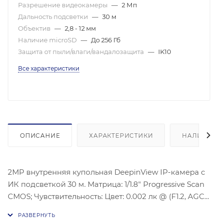
Разрешение видеокамеры
—
2 Мп
Дальность подсветки
—
30 м
Объектив
—
2,8 - 12 мм
Наличие microSD
—
До 256 Гб
Защита от пыли/влаги/вандалозащита
—
IK10
Все характеристики
ОПИСАНИЕ
ХАРАКТЕРИСТИКИ
НАЛИЧИЕ
2MP внутренняя купольная DeepinView IP-камера с
ИК подсветкой 30 м. Матрица: 1/1.8″ Progressive Scan
CMOS; Чувствительность: Цвет: 0.002 лк @ (F1.2, AGC
вкл); ч/б: 0.004 лк @ (F1.6, AGC вкл); угол обзора: по