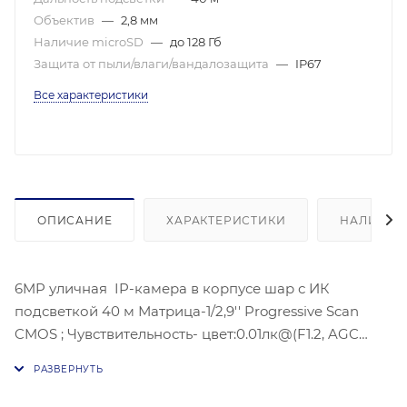
Объектив
—
2,8 мм
Наличие microSD
—
до 128 Гб
Защита от пыли/влаги/вандалозащита
—
IP67
Все характеристики
ОПИСАНИЕ
ХАРАКТЕРИСТИКИ
НАЛИЧИЕ
6MP уличная IP-камера в корпусе шар с ИК
подсветкой 40 м Матрица-1/2,9'' Progressive Scan
CMOS ; Чувствительность- цвет:0.01лк@(F1.2, AGC
ВКЛ).Угол обзора объектива: по горизонтали: 97°, по
вертикали: 63°, по диагонали: 120°,
Видеосжатие: H.265/H.264/H.264+/H.265+;