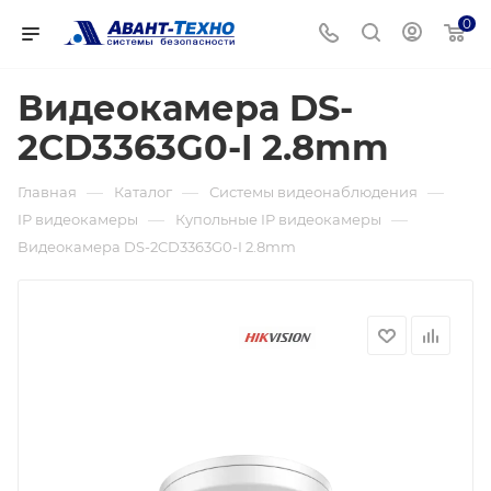
0
Видеокамера DS-
2CD3363G0-I 2.8mm
—
—
—
Главная
Каталог
Системы видеонаблюдения
—
—
IP видеокамеры
Купольные IP видеокамеры
Видеокамера DS-2CD3363G0-I 2.8mm