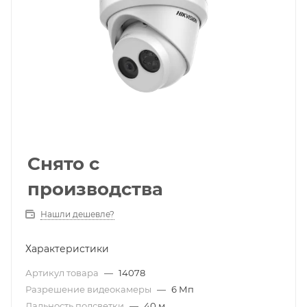
Снято с
производства
Нашли дешевле?
Характеристики
Артикул товара
—
14078
Разрешение видеокамеры
—
6 Мп
Дальность подсветки
—
40 м