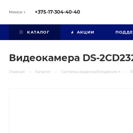
+375-17-304-40-40
Минск
КАТАЛОГ
АКЦИИ
ПОДД
Видеокамера DS-2CD23
—
—
—
Главная
Каталог
Системы видеонаблюдения
I