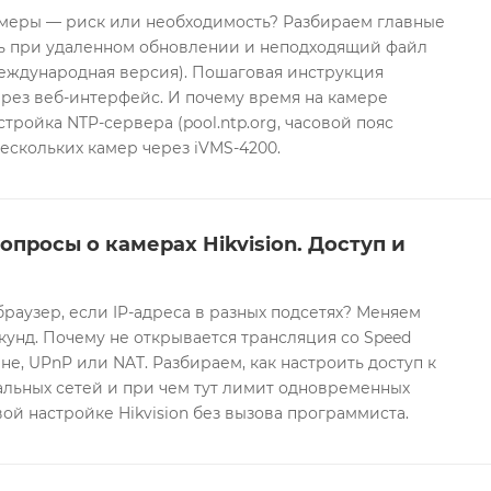
еры — риск или необходимость? Разбираем главные
ть при удаленном обновлении и неподходящий файл
международная версия). Пошаговая инструкция
рез веб-интерфейс. И почему время на камере
тройка NTP-сервера (pool.ntp.org, часовой пояс
ескольких камер через iVMS-4200.
опросы о камерах Hikvision. Доступ и
браузер, если IP-адреса в разных подсетях? Меняем
екунд. Почему не открывается трансляция со Speed
е, UPnP или NAT. Разбираем, как настроить доступ к
альных сетей и при чем тут лимит одновременных
ой настройке Hikvision без вызова программиста.