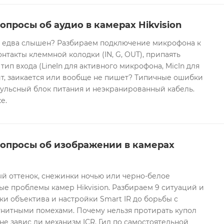
опросы об аудио в камерах Hikvision
он едва слышен? Разбираем подключение микрофона к
контакты клеммной колодки (IN, G, OUT), припаять
 тип входа (LineIn для активного микрофона, MicIn для
т, заикается или вообще не пишет? Типичные ошибки
ульсный блок питания и неэкранированный кабель.
е.
вопросы об изображении в камерах
ый оттенок, снежинки ночью или черно-белое
е проблемы камер Hikvision. Разбираем 9 ситуаций и
ки объектива и настройки Smart IR до борьбы с
гнитными помехами. Почему нельзя протирать купол
не завис ли механизм ICR. Гид по самостоятельной