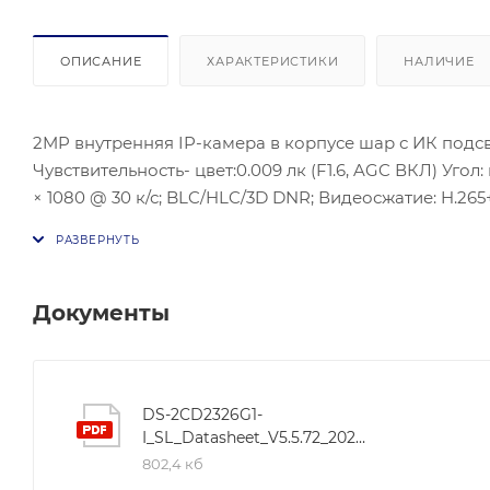
ОПИСАНИЕ
ХАРАКТЕРИСТИКИ
НАЛИЧИЕ
2MP внутренняя IP-камера в корпусе шар с ИК подсвет
Чувствительность- цвет:0.009 лк (F1.6, AGC ВКЛ) Угол: 
× 1080 @ 30 к/с; BLC/HLC/3D DNR; Видеосжатие: H.265+/H.265/H.264/H.264+; Сетевой инт
Встроенный динамик, Питание: DC12В ± 25% PoE (802.3
Рабочие условия: -30 °C…+60 °C, влажность 95% или 
Размеры:Ø138,3× 126,3 мм; Вес: 0,73 кг. Стробоскоп, А
Документы
DS-2CD2326G1-
I_SL_Datasheet_V5.5.72_20210316
802,4 кб