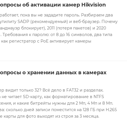
опросы об активации камер Hikvision
 работает, пока вы не зададите пароль. Разбираем два
 утилиту SADP (рекомендуемый) и веб-браузер. Почему
андмауэр блокирует), 2011 (потеря пакетов) и 2020
 Требования к паролю: от 8 до 16 символов, два типа
И как регистратор с PoE активирует камеры
вопросы о хранении данных в камерах
ер видит только 32? Всё дело в FAT32 и разделах.
 не читает SD-карту, как форматирование в NTFS
ния, и какие битрейты нужны для 2 Мп, 4 Мп и 8 Мп.
а: сколько дней записи поместится на 128 ГБ при H.265
е карты для фото выходят из строя за 3 месяца.