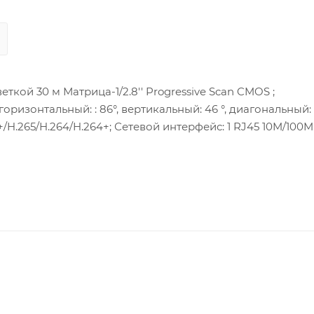
кой 30 м Матрица-1/2.8'' Progressive Scan CMOS ;
горизонтальный: : 86°, вертикальный: 46 °, диагональный: 1
ерфейс: 1 RJ45 10M/100M Ethernet;
af); Потребляемая мощность:12 Вт макс.; microSD card до 
меньше (без конденсата); Материал корпуса: металл;
удиотревога.