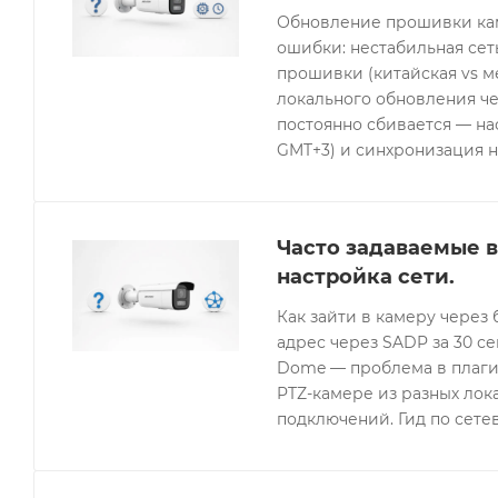
Обновление прошивки кам
ошибки: нестабильная се
прошивки (китайская vs 
локального обновления че
постоянно сбивается — нас
GMT+3) и синхронизация н
Часто задаваемые в
настройка сети.
Как зайти в камеру через 
адрес через SADP за 30 с
Dome — проблема в плагин
PTZ-камере из разных лок
подключений. Гид по сетев