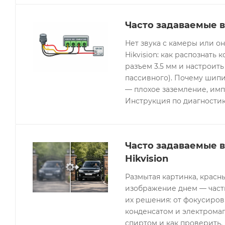
Часто задаваемые в
Нет звука с камеры или 
Hikvision: как распознать 
разъем 3.5 мм и настроить
пассивного). Почему шипи
— плохое заземление, имп
Инструкция по диагностик
Часто задаваемые 
Hikvision
Размытая картинка, красн
изображение днем — часты
их решения: от фокусиров
конденсатом и электрома
спиртом и как проверить, 