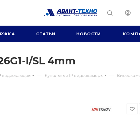
ЕРЖКА
СТАТЬИ
НОВОСТИ
КОМП
26G1-I/SL 4mm
—
—
P видеокамеры
Купольные IP видеокамеры
Видеокаме