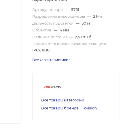
Артикул товара
—
9751
Разрешение видеокамеры
—
2 Мп
Дальность подсветки
—
30 м
Объектив
—
4 мм
Наличие microSD
—
до 128 Гб
Защита от пыли/влаги/вандалозащита
—
IP67, IK10
Все характеристики
Все товары категории
Все товары бренда Hikvision