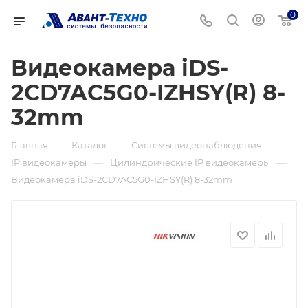
0
Видеокамера iDS-
2CD7AC5G0-IZHSY(R) 8-
32mm
—
—
—
Главная
Каталог
Системы видеонаблюдения
—
—
IP видеокамеры
Цилиндрические IP видеокамеры
Видеокамера iDS-2CD7AC5G0-IZHSY(R) 8-32mm