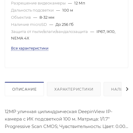
Разрешение видеокамеры
—
12 Мп
Дальность подсветки
—
100 м
Объектив
—
8-32 мм
Наличие microSD
—
До 256 Гб
Защита от пыли/влаги/вандалозащита
—
IP67, IK10,
NEMA 4X
Все характеристики
ОПИСАНИЕ
ХАРАКТЕРИСТИКИ
НАЛИЧИЕ
12MP уличная цилиндрическая DeepinView IP-
камера с ИК подсветкой 100 м. Матрица: 1/1.7″
Progressive Scan CMOS; Чувствительность: Цвет: 0.009