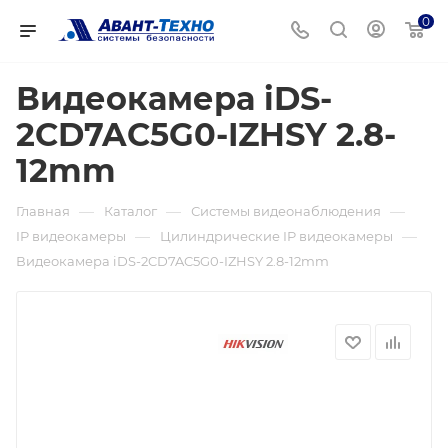
0
Видеокамера iDS-
2CD7AC5G0-IZHSY 2.8-
12mm
—
—
—
Главная
Каталог
Системы видеонаблюдения
—
—
IP видеокамеры
Цилиндрические IP видеокамеры
Видеокамера iDS-2CD7AC5G0-IZHSY 2.8-12mm