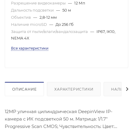
Разрешение видеокамеры
—
12 Мп
Дальность подсветки
—
50 м
Объектив
—
2,8-12 мм
Наличие microSD
—
До 256 Гб
Защита от пыли/влаги/вандалозащита
—
IP67, IK10,
NEMA 4X
Все характеристики
ОПИСАНИЕ
ХАРАКТЕРИСТИКИ
НАЛИЧИЕ
12MP уличная цилиндрическая DeepinView IP-
камера с ИК подсветкой 50 м. Матрица: 1/1.7″
Progressive Scan CMOS; Чувствительность: Цвет: