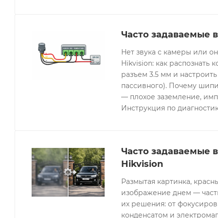
Часто задаваемые в
Нет звука с камеры или 
Hikvision: как распознать 
разъем 3.5 мм и настроить
пассивного). Почему шипи
— плохое заземление, имп
Инструкция по диагностик
Часто задаваемые 
Hikvision
Размытая картинка, красн
изображение днем — часты
их решения: от фокусиров
конденсатом и электрома