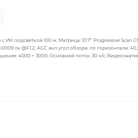
ИК подсветкой 100 м. Матрица: 1/1.7″ Progressive Scan 
0.0009 лк @F1.2, AGC вкл угол обзора: по горизонтали: 40.2°
ение: 4000 × 3000; Основной поток: 30 к/с; Видеосжатие
PROFILE T), ISAPI, SDK, ISUP; DWDR, BLC, HLC, 3D DNR,
й интерфейс: 2 вход, 2 выход; Встроенный слот для
ейсы: 1 RJ45 auto 10M/100M/1000M Ethernet, Рабочие усл
та: IK10, IP67.