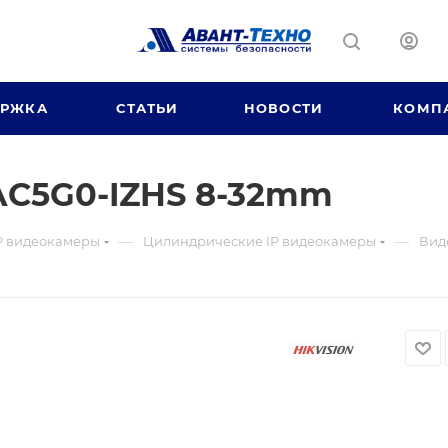
ЕРЖКА
СТАТЬИ
НОВОСТИ
КОМП
AC5G0-IZHS 8-32mm
—
—
P видеокамеры
Цилиндрические IP видеокамеры
Вид