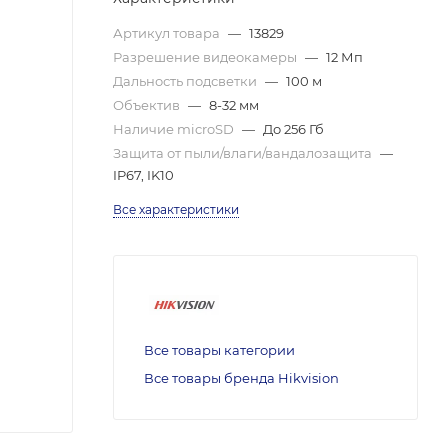
Артикул товара
—
13829
Разрешение видеокамеры
—
12 Мп
Дальность подсветки
—
100 м
Объектив
—
8-32 мм
Наличие microSD
—
До 256 Гб
Защита от пыли/влаги/вандалозащита
—
IP67, IK10
Все характеристики
Все товары категории
Все товары бренда Hikvision