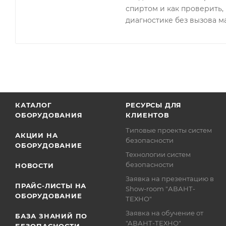
спиртом и как проверить, 
диагностике без вызова м
КАТАЛОГ
РЕСУРСЫ ДЛЯ
ОБОРУДОВАНИЯ
КЛИЕНТОВ
Типовые проекты систем
АКЦИИ НА
безопасности
ОБОРУДОВАНИЕ
Технологии систем
безопасности
НОВОСТИ
Заявка на презентацию в
ПРАЙС-ЛИСТЫ НА
Show-room "АВАНТ-
ОБОРУДОВАНИЕ
ТЕХНО"
Заявка на обучение от
БАЗА ЗНАНИЙ ПО
"АВАНТ-ТЕХНО"