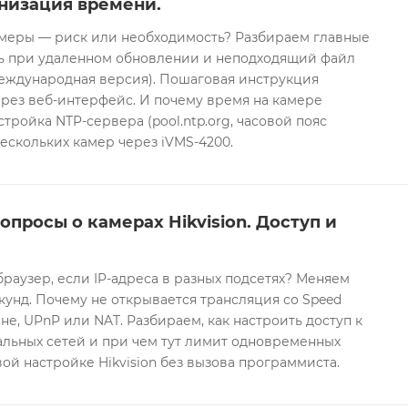
низация времени.
еры — риск или необходимость? Разбираем главные
ть при удаленном обновлении и неподходящий файл
международная версия). Пошаговая инструкция
рез веб-интерфейс. И почему время на камере
тройка NTP-сервера (pool.ntp.org, часовой пояс
ескольких камер через iVMS-4200.
опросы о камерах Hikvision. Доступ и
браузер, если IP-адреса в разных подсетях? Меняем
екунд. Почему не открывается трансляция со Speed
е, UPnP или NAT. Разбираем, как настроить доступ к
альных сетей и при чем тут лимит одновременных
ой настройке Hikvision без вызова программиста.