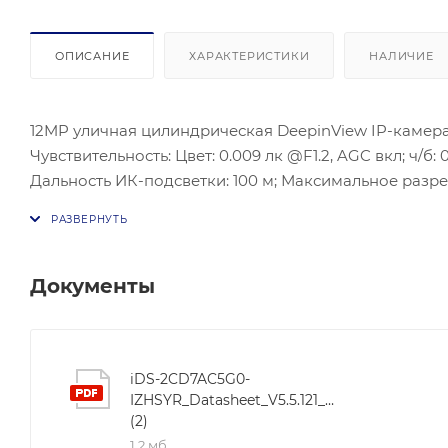
ОПИСАНИЕ
ХАРАКТЕРИСТИКИ
НАЛИЧИЕ
12MP уличная цилиндрическая DeepinView IP-камера с 
Чувствительность: Цвет: 0.009 лк @F1.2, AGC вкл; ч/б: 
Дальность ИК-подсветки: 100 м; Максимальное разреш
H.265+/H.265/H.264+/H.264; SVC; ONVIF (PROFILE S, PROFILE G, 
Антитуман, EIS, корректировка искажений, Тревожны
microSD/SDHC/SDXC-карты, до 256 ГБ; Сетевые интерф
-40...+60 °C; Потребляемая мощность: макс. 18 Вт; Защи
Документы
iDS-2CD7AC5G0-
IZHSYR_Datasheet_V5.5.121_20211208
(2)
1,2 мб