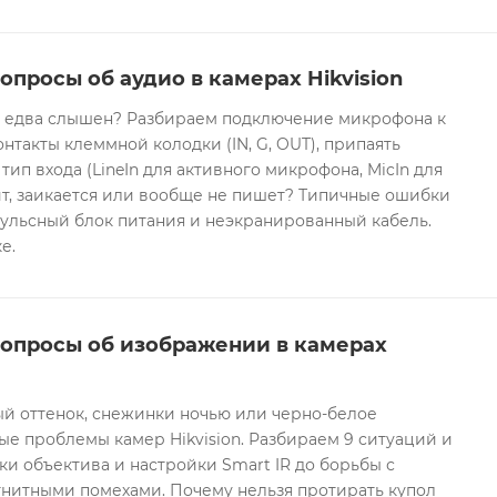
опросы об аудио в камерах Hikvision
он едва слышен? Разбираем подключение микрофона к
контакты клеммной колодки (IN, G, OUT), припаять
 тип входа (LineIn для активного микрофона, MicIn для
т, заикается или вообще не пишет? Типичные ошибки
ульсный блок питания и неэкранированный кабель.
е.
вопросы об изображении в камерах
ый оттенок, снежинки ночью или черно-белое
е проблемы камер Hikvision. Разбираем 9 ситуаций и
ки объектива и настройки Smart IR до борьбы с
гнитными помехами. Почему нельзя протирать купол