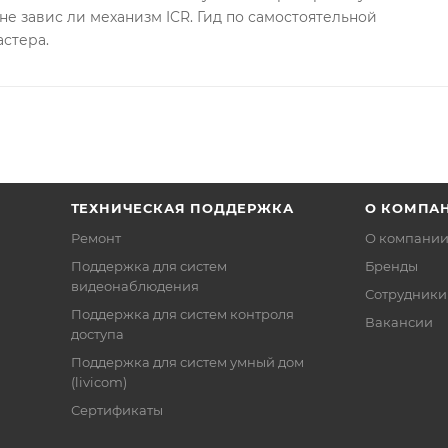
не завис ли механизм ICR. Гид по самостоятельной
астера.
ТЕХНИЧЕСКАЯ ПОДДЕРЖКА
О КОМПА
Ремонт
О компани
Поддержка для систем
Бренды
видеонаблюдения
Сотрудники
Поддержка для систем контроля
Вакансии
доступа
Поддержка для систем умный дом
(livicom)
Сертификаты