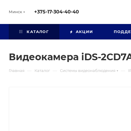
+375-17-304-40-40
Минск
КАТАЛОГ
АКЦИИ
ПОДД
Видеокамера iDS-2CD7
—
—
—
Главная
Каталог
Системы видеонаблюдения
I