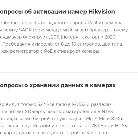
опросы об активации камер Hikvision
 работает, пока вы не зададите пароль. Разбираем два
 утилиту SADP (рекомендуемый) и веб-браузер. Почему
андмауэр блокирует), 2011 (потеря пакетов) и 2020
 Требования к паролю: от 8 до 16 символов, два типа
И как регистратор с PoE активирует камеры
вопросы о хранении данных в камерах
ер видит только 32? Всё дело в FAT32 и разделах.
 не читает SD-карту, как форматирование в NTFS
ния, и какие битрейты нужны для 2 Мп, 4 Мп и 8 Мп.
а: сколько дней записи поместится на 128 ГБ при H.265
е карты для фото выходят из строя за 3 месяца.