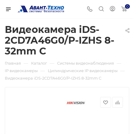
0
Видеокамера iDS-
2CD7A46G0/P-IZHS 8-
32mm C
—
—
—
Главная
Каталог
Системы видеонаблюдения
—
—
IP видеокамеры
Цилиндрические IP видеокамеры
Видеокамера iDS-2CD7A46G0/P-IZHS 8-32mm C