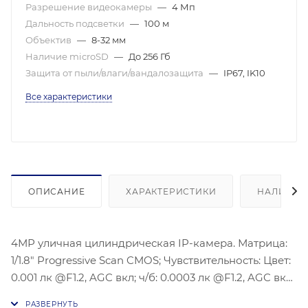
Разрешение видеокамеры
—
4 Мп
Дальность подсветки
—
100 м
Объектив
—
8-32 мм
Наличие microSD
—
До 256 Гб
Защита от пыли/влаги/вандалозащита
—
IP67, IK10
Все характеристики
ОПИСАНИЕ
ХАРАКТЕРИСТИКИ
НАЛИЧИЕ
4МР уличная цилиндрическая IP-камера. Матрица:
1/1.8″ Progressive Scan CMOS; Чувствительность: Цвет:
0.001 лк @F1.2, AGC вкл; ч/б: 0.0003 лк @F1.2, AGC вкл;
Тип объектива и угол обзора: 8-32 мм @F1.7-F1.73, по