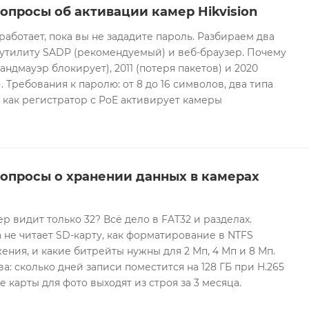
опросы об активации камер Hikvision
 работает, пока вы не зададите пароль. Разбираем два
 утилиту SADP (рекомендуемый) и веб-браузер. Почему
андмауэр блокирует), 2011 (потеря пакетов) и 2020
 Требования к паролю: от 8 до 16 символов, два типа
И как регистратор с PoE активирует камеры
вопросы о хранении данных в камерах
ер видит только 32? Всё дело в FAT32 и разделах.
 не читает SD-карту, как форматирование в NTFS
ния, и какие битрейты нужны для 2 Мп, 4 Мп и 8 Мп.
а: сколько дней записи поместится на 128 ГБ при H.265
е карты для фото выходят из строя за 3 месяца.