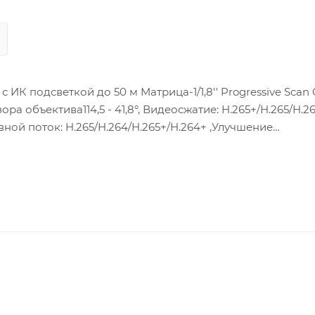
ИК подсветкой до 50 м Матрица-1/1,8'' Progressive Scan
зора объектива114,5 - 41,8°, Видеосжатие: H.265+/H.265/H.2
ной поток: H.265/H.264/H.265+/H.264+ ,Улучшение
ax. 16,8 Вт : (802.3af, 36В to 57В), 12 VDC ± 20%, Локал
IP67, IK10, NEMA 4X; встроенный подогрев,