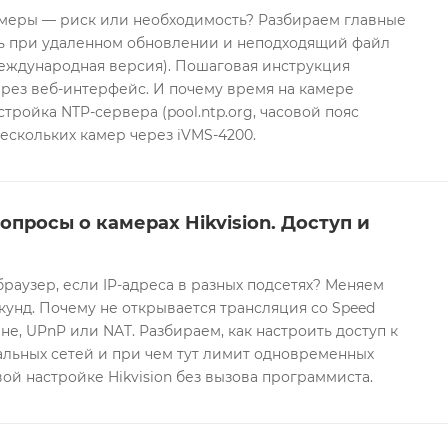
еры — риск или необходимость? Разбираем главные
ть при удаленном обновлении и неподходящий файл
международная версия). Пошаговая инструкция
рез веб-интерфейс. И почему время на камере
тройка NTP-сервера (pool.ntp.org, часовой пояс
ескольких камер через iVMS-4200.
опросы о камерах Hikvision. Доступ и
браузер, если IP-адреса в разных подсетях? Меняем
екунд. Почему не открывается трансляция со Speed
е, UPnP или NAT. Разбираем, как настроить доступ к
альных сетей и при чем тут лимит одновременных
ой настройке Hikvision без вызова программиста.