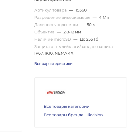
Артикул товара
—
19360
Разрешение видеокамеры
—
4 Мп
Дальность подсветки
—
50 м
Объектив
—
2,8-12 мм
Наличие microSD
—
До 256 Гб
Защита от пыли/влаги/вандалозащита
—
IP67, IK10, NEMA 4X
Все характеристики
Все товары категории
Все товары бренда Hikvision