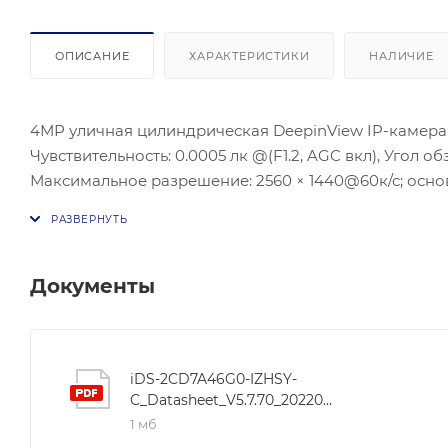
ОПИСАНИЕ
ХАРАКТЕРИСТИКИ
НАЛИЧИЕ
4МР уличная цилиндрическая DeepinView IP-камера с 
Чувствительность: 0.0005 лк @(F1.2, AGC вкл), Угол об
Максимальное разрешение: 2560 × 1440@60к/с; основ
изображения-3D DNR; BLC/HLC; Потребляема мощность m
хранилище- SD/SDHC/SDXC слот; рабочие условия:-40 °C - +60 °C; защита: 
канал звука( подключение внешнего микрофона).
Документы
iDS-2CD7A46G0-IZHSY-
C_Datasheet_V5.7.70_20220301
1 мб