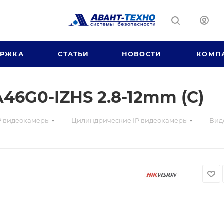
ЕРЖКА
СТАТЬИ
НОВОСТИ
КОМП
46G0-IZHS 2.8-12mm (C)
—
—
P видеокамеры
Цилиндрические IP видеокамеры
Вид