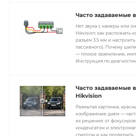
Часто задаваемые в
Нет звука с камеры или 
Hikvision: как распознать 
разъем 3.5 мм и настроить
пассивного). Почему шипи
— плохое заземление, имп
Инструкция по диагностик
Часто задаваемые 
Hikvision
Размытая картинка, красн
изображение днем — часты
их решения: от фокусиров
конденсатом и электрома
спиртом и как проверить, 