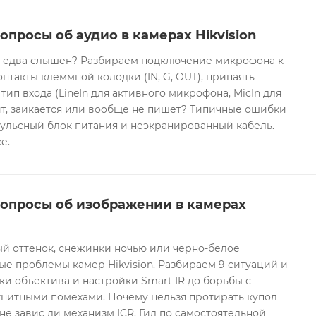
опросы об аудио в камерах Hikvision
он едва слышен? Разбираем подключение микрофона к
контакты клеммной колодки (IN, G, OUT), припаять
 тип входа (LineIn для активного микрофона, MicIn для
т, заикается или вообще не пишет? Типичные ошибки
ульсный блок питания и неэкранированный кабель.
е.
вопросы об изображении в камерах
ый оттенок, снежинки ночью или черно-белое
е проблемы камер Hikvision. Разбираем 9 ситуаций и
ки объектива и настройки Smart IR до борьбы с
гнитными помехами. Почему нельзя протирать купол
не завис ли механизм ICR. Гид по самостоятельной