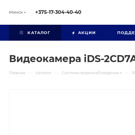
+375-17-304-40-40
Минск
КАТАЛОГ
АКЦИИ
ПОДД
Видеокамера iDS-2CD7A
—
—
—
Главная
Каталог
Системы видеонаблюдения
I