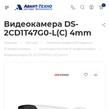
0
Видеокамера DS-
2CD1T47G0-L(C) 4mm
—
—
—
Главная
Каталог
Системы видеонаблюдения
—
—
IP видеокамеры
Цилиндрические IP видеокамеры
Видеокамера DS-2CD1T47G0-L(C) 4mm