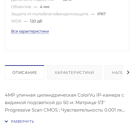
Объектив
—
4 мм
Защита от пыли/влаги/вандалозащита
—
IP67
WDR
—
120 дБ
Все характеристики
ОПИСАНИЕ
ХАРАКТЕРИСТИКИ
НАЛИЧИЕ
4МР уличная цилиндрическая ColorVu IP-камера с
видимой подсветкой до 50 м. Матрица-1/3''
Progressive Scan CMOS ; Чувствительность: 0.001 лк@
(F1.2 AGC вкл), Угол обзора объектива: по
горизонтали: 75.8°, по вертикали: 40.8°; по
диагонали: 89.1°, Максимальное разрешение: 2560 ×