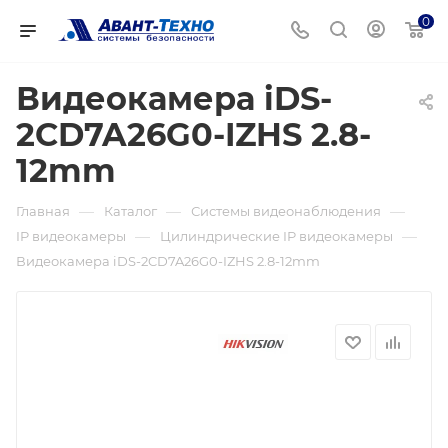
0
Видеокамера iDS-
2CD7A26G0-IZHS 2.8-
12mm
—
—
—
Главная
Каталог
Системы видеонаблюдения
—
—
IP видеокамеры
Цилиндрические IP видеокамеры
Видеокамера iDS-2CD7A26G0-IZHS 2.8-12mm