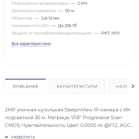
Разрешение видеокамеры
—
2 Мп
Дальность подсветки
—
50 м
Объектив
—
2,8-12 мм
Наличие microSD
—
До 256 Гб
Защита от пыли/влаги/вандалозащита
—
IP67, IK10
Все характеристики
ОПИСАНИЕ
ХАРАКТЕРИСТИКИ
НАЛИЧИЕ
2MP уличная купольная DeepinView IP-камера с ИК
подсветкой 30 м. Матрица: 1/1.8″ Progressive Scan
CMOS; Чувствительность: Цвет: 0.0005 лк @F1.2, AGC
вкл; ч/б: 0.0001 лк @F1.2, AGC вкл; Тип объектива и