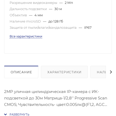
Разрешение видеокамеры
—
2 Мп
Дальность подсветки
—
30 м
Объектив
—
4 мм
Наличие microSD
—
до 128 Гб
Защита от пыли/влаги/вандалозащита
—
IP67
Все характеристики
ОПИСАНИЕ
ХАРАКТЕРИСТИКИ
НАЛИЧИЕ
2МР уличная цилиндрическая IP-камера с ИК-
подсветкой до 30м Матрица-1/2,8'' Progressive Scan
CMOS; Чувствительность- цвет:0.005лк@(F1,2, AGC
ВКЛ) ЧБ: 0.009лк@(F1,6 AGC вкл),Угол обзора