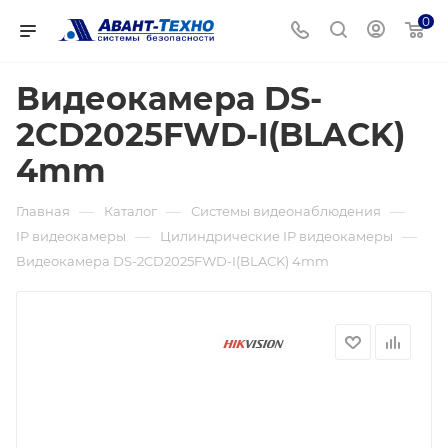
0
Видеокамера DS-
2CD2025FWD-I(BLACK)
4mm
—
—
—
Главная
Каталог
Системы видеонаблюдения
—
—
IP видеокамеры
Цилиндрические IP видеокамеры
Видеокамера DS-2CD2025FWD-I(BLACK) 4mm