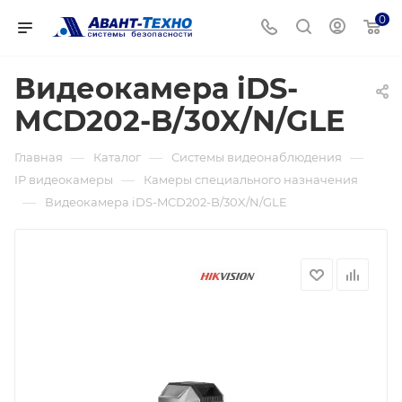
0
Видеокамера iDS-
MCD202-B/30X/N/GLE
—
—
—
Главная
Каталог
Системы видеонаблюдения
—
IP видеокамеры
Камеры специального назначения
—
Видеокамера iDS-MCD202-B/30X/N/GLE