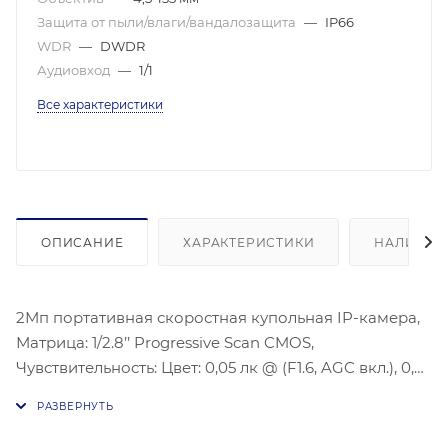
Защита от пыли/влаги/вандалозащита
—
IP66
WDR
—
DWDR
Аудиовход
—
1/1
Все характеристики
ОПИСАНИЕ
ХАРАКТЕРИСТИКИ
НАЛИЧИЕ
2Мп портативная скоростная купольная IP-камера,
Матрица: 1/2.8’’ Progressive Scan CMOS,
Чувствительность: Цвет: 0,05 лк @ (F1.6, AGC вкл.), 0,01
лк @ (F1.6, AGC вкл.), DWDR, Фокусное расстояние:
4.5-135 мм, Видеосжатие: Основной поток:
H.265/MJPEG/H.264, Максимальное разрешение: 1920