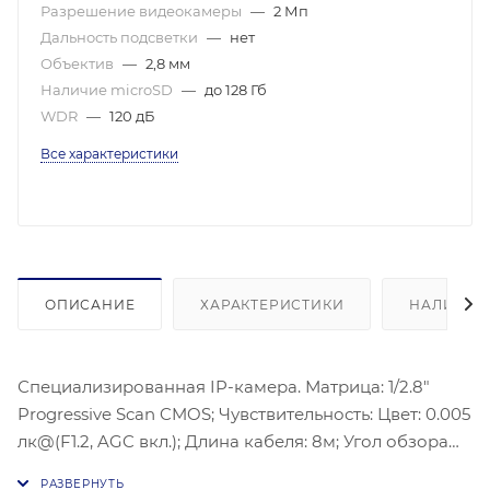
Разрешение видеокамеры
—
2 Мп
Дальность подсветки
—
нет
Объектив
—
2,8 мм
Наличие microSD
—
до 128 Гб
WDR
—
120 дБ
Все характеристики
ОПИСАНИЕ
ХАРАКТЕРИСТИКИ
НАЛИЧИЕ
Специализированная IP-камера. Матрица: 1/2.8"
Progressive Scan CMOS; Чувствительность: Цвет: 0.005
лк@(F1.2, AGC вкл.); Длина кабеля: 8м; Угол обзора
объектива: по горизонтали: 88.2°, по вертикали: