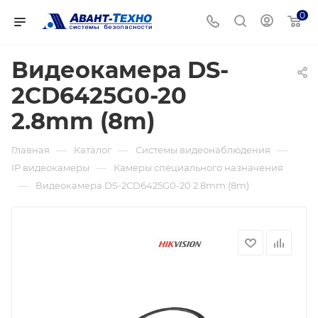
0
Видеокамера DS-
2CD6425G0-20
2.8mm (8m)
—
—
—
Главная
Каталог
Системы видеонаблюдения
—
IP видеокамеры
Камеры специального назначения
—
Видеокамера DS-2CD6425G0-20 2.8mm (8m)