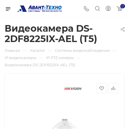
0
Видеокамера DS-
2DF8225IX-AEL (T5)
—
—
—
Главная
Каталог
Системы видеонаблюдения
—
—
IP видеокамеры
IP PTZ камеры
Видеокамера DS-2DF8225IX-AEL (T5)