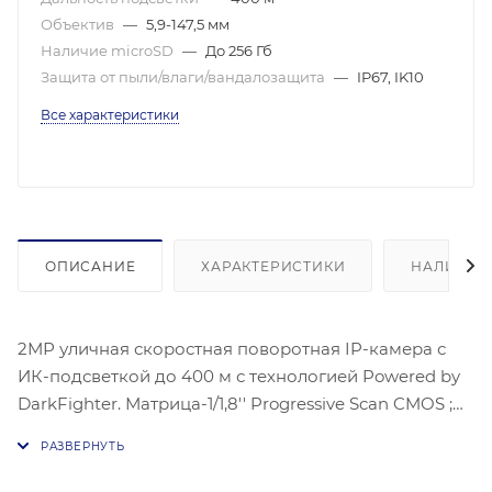
Объектив
—
5,9-147,5 мм
Наличие microSD
—
До 256 Гб
Защита от пыли/влаги/вандалозащита
—
IP67, IK10
Все характеристики
ОПИСАНИЕ
ХАРАКТЕРИСТИКИ
НАЛИЧИЕ
2МР уличная скоростная поворотная IP-камера с
ИК-подсветкой до 400 м с технологией Powered by
DarkFighter. Матрица-1/1,8'' Progressive Scan CMOS ;
Чувствительность- цвет:0.002лк@(F1,5, AGC ВКЛ) ЧБ:,
0.0002 лк@(F1,5 AGC вкл), 1920 × 1080@30к/
с;Оптический зум:25х ; Угол-: 59.8° - 3.3°; WDR 140Дб,