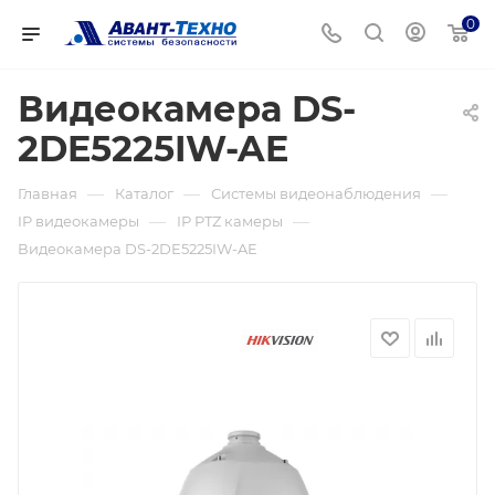
0
Видеокамера DS-
2DE5225IW-AE
—
—
—
Главная
Каталог
Системы видеонаблюдения
—
—
IP видеокамеры
IP PTZ камеры
Видеокамера DS-2DE5225IW-AE