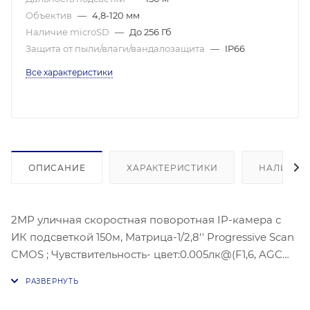
Объектив
—
4,8-120 мм
Наличие microSD
—
До 256 Гб
Защита от пыли/влаги/вандалозащита
—
IP66
Все характеристики
ОПИСАНИЕ
ХАРАКТЕРИСТИКИ
НАЛИЧИЕ
2МР уличная скоростная поворотная IP-камера с
ИК подсветкой 150м, Матрица-1/2,8'' Progressive Scan
CMOS ; Чувствительность- цвет:0.005лк@(F1,6, AGC
ВКЛ) ЧБ:, 0.001 лк@(F1,6 AGC вкл), 1920 × 1080@30к/
с;Оптический зум: 25х ; Угол-: 57,6° - 2.5°; WDR 120Дб,
Видео сжатие-Основной поток: H.265, H.264,