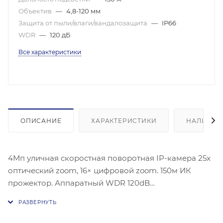
Объектив
—
4,8-120 мм
Защита от пыли/влаги/вандалозащита
—
IP66
WDR
—
120 дБ
Все характеристики
ОПИСАНИЕ
ХАРАКТЕРИСТИКИ
НАЛИЧИЕ
4Мп уличная скоростная поворотная IP-камера 25x
оптический zoom, 16× цифровой zoom. 150м ИК
прожектор. Аппаратный WDR 120dB
1/2.5’’ Progressive Scan CMOS; механический ИК-
фильтр; 0.005лк@F1.6; объект