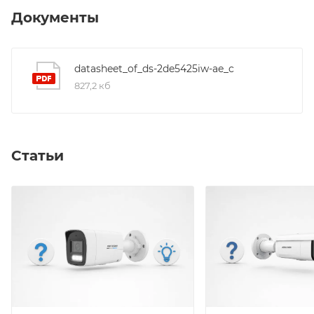
Документы
datasheet_of_ds-2de5425iw-ae_c
827,2 кб
Статьи