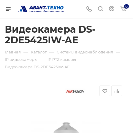
0
Видеокамера DS-
2DE5425IW-AE
—
—
—
Главная
Каталог
Системы видеонаблюдения
—
—
IP видеокамеры
IP PTZ камеры
Видеокамера DS-2DE5425IW-AE