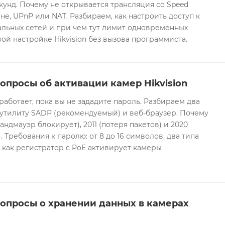
екунд. Почему не открывается трансляция со Speed
е, UPnP или NAT. Разбираем, как настроить доступ к
альных сетей и при чем тут лимит одновременных
ой настройке Hikvision без вызова программиста.
опросы об активации камер Hikvision
 работает, пока вы не зададите пароль. Разбираем два
 утилиту SADP (рекомендуемый) и веб-браузер. Почему
андмауэр блокирует), 2011 (потеря пакетов) и 2020
 Требования к паролю: от 8 до 16 символов, два типа
И как регистратор с PoE активирует камеры
вопросы о хранении данных в камерах