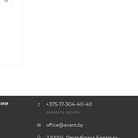
НИИ
+375-17-304-40-40
и
ЗАКАЗАТЬ ЗВОНОК
office@avant.by
220004, Республика Беларусь,