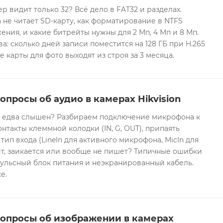
ер видит только 32? Всё дело в FAT32 и разделах.
 не читает SD-карту, как форматирование в NTFS
ния, и какие битрейты нужны для 2 Мп, 4 Мп и 8 Мп.
а: сколько дней записи поместится на 128 ГБ при H.265
е карты для фото выходят из строя за 3 месяца.
опросы об аудио в камерах Hikvision
он едва слышен? Разбираем подключение микрофона к
контакты клеммной колодки (IN, G, OUT), припаять
 тип входа (LineIn для активного микрофона, MicIn для
т, заикается или вообще не пишет? Типичные ошибки
ульсный блок питания и неэкранированный кабель.
е.
вопросы об изображении в камерах