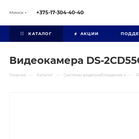
+375-17-304-40-40
Минск
КАТАЛОГ
АКЦИИ
ПОДД
Видеокамера DS-2CD55
—
—
—
Главная
Каталог
Системы видеонаблюдения
I