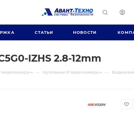
ЕРЖКА
СТАТЬИ
НОВОСТИ
КОМП
C5G0-IZHS 2.8-12mm
—
—
P видеокамеры
Купольные IP видеокамеры
Видеокаме