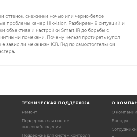
ый оттенок, снежинки ночью или черно-белое
е проблемы камер Hikvision. Разбираем 9 ситуаций и
ки объектива и настройки Smart IR до борьбы с
гнитными помехами. Почему нельзя протирать купол
не завис ли механизм ICR. Гид по самостоятельной
астера.
ТЕХНИЧЕСКАЯ ПОДДЕРЖКА
О КОМПА
Ремонт
О компани
Поддержка для систем
Бренды
видеонаблюдения
Сотрудники
Поддержка для систем контроля