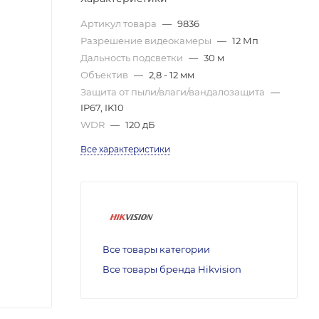
Артикул товара
—
9836
Разрешение видеокамеры
—
12 Мп
Дальность подсветки
—
30 м
Объектив
—
2,8 - 12 мм
Защита от пыли/влаги/вандалозащита
—
IP67, IK10
WDR
—
120 дБ
Все характеристики
Все товары категории
Все товары бренда Hikvision