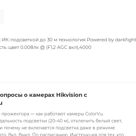
 ИК-подсветкой до 30 м технология Powered by darkfight
сть :цвет 0.008лк @ (F1,2 AGC вкл),4000
опросы о камерах Hikvision с
u
 прожектора — как работают камеры ColorVu.
дальность подсветки (20–40 м), отключить белый свет,
и почему не включается подсветка даже в режиме
то, Вкл, Выкл, По расписанию. Инструкция для тех, кто