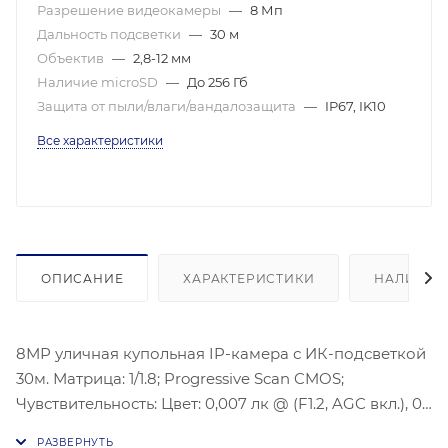
Разрешение видеокамеры
—
8 Мп
Дальность подсветки
—
30 м
Объектив
—
2,8-12 мм
Наличие microSD
—
До 256 Гб
Защита от пыли/влаги/вандалозащита
—
IP67, IK10
Все характеристики
ОПИСАНИЕ
ХАРАКТЕРИСТИКИ
НАЛИЧИЕ
8МР уличная купольная IP-камера с ИК-подсветкой
30м. Матрица: 1/1.8; Progressive Scan CMOS;
Чувствительность: Цвет: 0,007 лк @ (F1.2, AGC вкл.), 0
лк с ИК; Угол обзора: По горизонтали: 112.4° - 41°, По