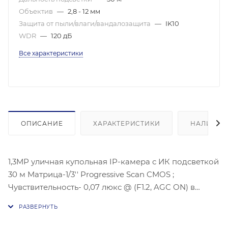
Объектив
—
2,8 - 12 мм
Защита от пыли/влаги/вандалозащита
—
IK10
WDR
—
120 дБ
Все характеристики
ОПИСАНИЕ
ХАРАКТЕРИСТИКИ
НАЛИЧИЕ
1,3МР уличная купольная IP-камера с ИК подсветкой
30 м Матрица-1/3'' Progressive Scan CMOS ;
Чувствительность- 0,07 люкс @ (F1.2, AGC ON) в
цветном режиме , 2,8-12 мм @ F1,4, угол: 98.4° ~ 30.2°;
1280 х 960@30 к/с; BLC/ 3D DNR/120Дб WDR,;
Видеосжатие: H.264/MJPEG; Сетевой интерфейс: 1