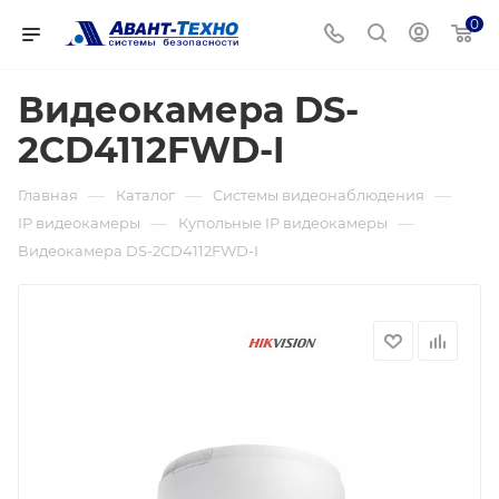
0
Видеокамера DS-
2CD4112FWD-I
—
—
—
Главная
Каталог
Системы видеонаблюдения
—
—
IP видеокамеры
Купольные IP видеокамеры
Видеокамера DS-2CD4112FWD-I