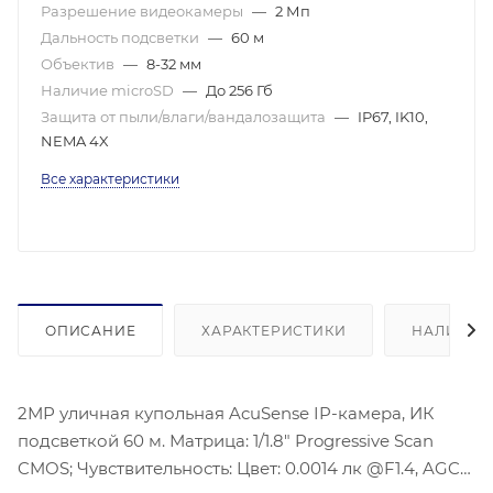
Разрешение видеокамеры
—
2 Мп
Дальность подсветки
—
60 м
Объектив
—
8-32 мм
Наличие microSD
—
До 256 Гб
Защита от пыли/влаги/вандалозащита
—
IP67, IK10,
NEMA 4X
Все характеристики
ОПИСАНИЕ
ХАРАКТЕРИСТИКИ
НАЛИЧИЕ
2МР уличная купольная AcuSense IP-камера, ИК
подсветкой 60 м. Матрица: 1/1.8″ Progressive Scan
CMOS; Чувствительность: Цвет: 0.0014 лк @F1.4, AGC