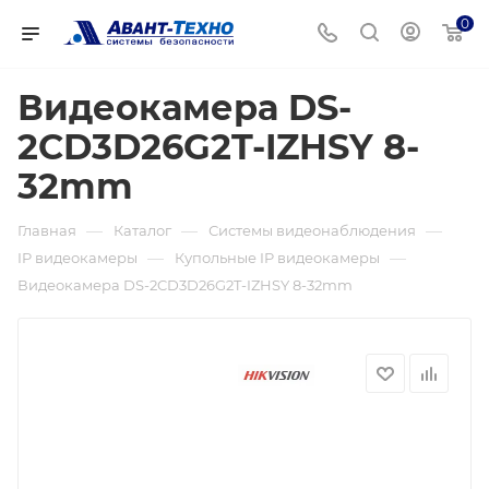
0
Видеокамера DS-
2CD3D26G2T-IZHSY 8-
32mm
—
—
—
Главная
Каталог
Системы видеонаблюдения
—
—
IP видеокамеры
Купольные IP видеокамеры
Видеокамера DS-2CD3D26G2T-IZHSY 8-32mm