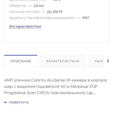
Объектив
—
2,8 мм
Наличие microSD
—
До 256 Гб
Защита от пыли/влаги/вандалозащита
—
IP67
Все характеристики
ОПИСАНИЕ
ХАРАКТЕРИСТИКИ
НАЛИЧИЕ
4MP уличная ColorVu AcuSense IP-камера в корпусе
шар, с видимой подсветкой 40 м Матрица: 1/1.8’’
Progressive Scan CMOS; Чувствительность: Цв.
0.0005лк@(F1,0,AGC вкл.), 0лк с ИК; Угол обзора
объектива: по горизонтали:112°, по вертикали:61°, по
диагонали:134°, Видеосжатие: