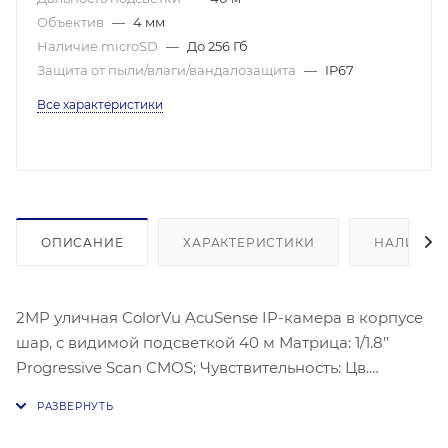
Объектив
—
4 мм
Наличие microSD
—
До 256 Гб
Защита от пыли/влаги/вандалозащита
—
IP67
Все характеристики
ОПИСАНИЕ
ХАРАКТЕРИСТИКИ
НАЛИЧИЕ
2MP уличная ColorVu AcuSense IP-камера в корпусе
шар, с видимой подсветкой 40 м Матрица: 1/1.8’’
Progressive Scan CMOS; Чувствительность: Цв.
0.0005лк@(F1,0,AGC вкл.), 0лк с ИК; Угол обзора
объектива: по горизонтали:94°, по вертикали:49°, по
диагонали:113°, Видеосжатие: