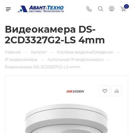
0
Видеокамера DS-
2CD3327G2-LS 4mm
—
—
—
Главная
Каталог
Системы видеонаблюдения
—
—
IP видеокамеры
Купольные IP видеокамеры
Видеокамера DS-2CD3327G2-LS 4mm